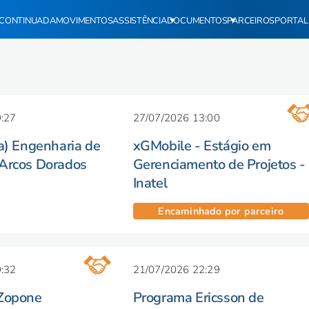
CONTINUADA
MOVIMENTOS
ASSISTÊNCIA
DOCUMENTOS
PARCEIROS
PORTAL
:27
27/07/2026 13:00
(a) Engenharia de
xGMobile - Estágio em
 Arcos Dorados
Gerenciamento de Projetos -
Inatel
Encaminhado por parceiro
:32
21/07/2026 22:29
 Zopone
Programa Ericsson de