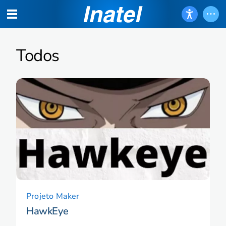
Todos
Projeto Maker
HawkEye