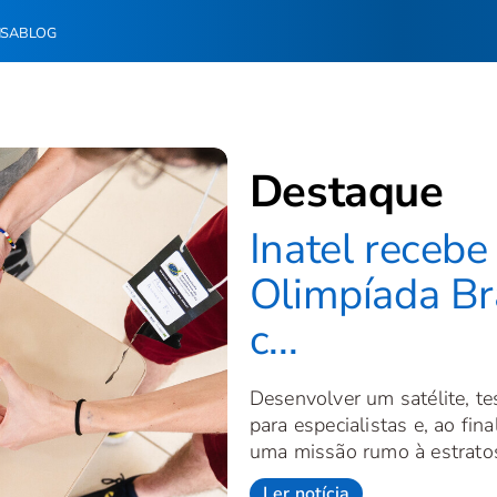
NSA
BLOG
Destaque
Inatel recebe
Olimpíada Bra
c...
Desenvolver um satélite, te
para especialistas e, ao fi
uma missão rumo à estratosf
Ler notícia