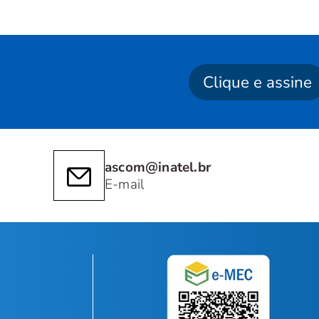
Clique e assine
ascom@inatel.br
E-mail