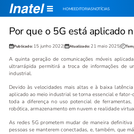
HOME
EDITORIAS
NOTÍCIAS
Por que o 5G está aplicado n
15 junho 2022
|
21 maio 2025
|
Publicado:
Atualizado:
Temp
A quinta geração de comunicações móveis aplicada
ultrarrápida permitirá a troca de informações de 
industrial.
Devido às velocidades mais altas e à baixa latênci
aplicado ao meio industrial se torna essencial e fator
toda a diferença no uso potencial de ferramentas, c
robótica, armazenamento em nuvem e realidade virtua
As redes 5G prometem mudar de maneira definitiva a 
pessoas se manterem conectadas, e, também, que máq