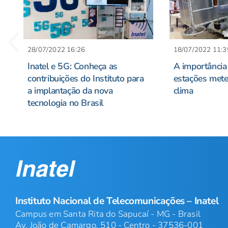
28/07/2022 16:26
18/07/2022 11:3
Inatel e 5G: Conheça as
A importância 
contribuições do Instituto para
estações mete
a implantação da nova
clima
tecnologia no Brasil
Instituto Nacional de Telecomunicações – Inatel
Campus em Santa Rita do Sapucaí - MG - Brasil
Av. João de Camargo, 510 - Centro - 37536-001