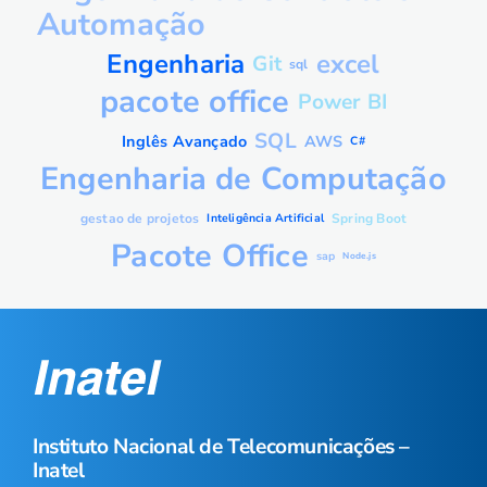
Automação
Engenharia
excel
Git
sql
pacote office
Power BI
SQL
Inglês Avançado
AWS
C#
Engenharia de Computação
gestao de projetos
Inteligência Artificial
Spring Boot
Pacote Office
sap
Node.js
Instituto Nacional de Telecomunicações –
Inatel