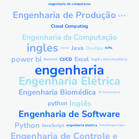
engenharia de computacao
Engenharia de Produção
c++
Cloud Computing
Engenharia da Computação
ingles
Java
DevOps
KPIs
Docker
power bi
Excel
CI/CD
Backend
Inglês Intermediário
engenharia
Engenharia Elétrica
Engenharia Biomédica
IA Generativa
Inglês
python
Engenharia de Software
Python
JavaScript
engenharia eletrica
Metodologias Ágeis
Engenharia de Controle e