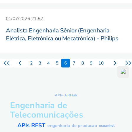
01/07/2026 21:52
Analista Engenharia Sênior (Engenharia
Elétrica, Eletrônica ou Mecatrônica) - Philips
2
3
4
5
6
7
8
9
10
APIs
GitHub
Engenharia de
Telecomunicações
APIs REST
engenharia de producao
espanhol