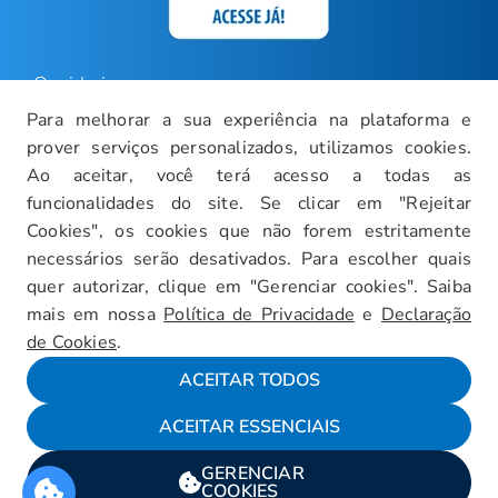
Ouvidoria
Para melhorar a sua experiência na plataforma e
Carreiras
prover serviços personalizados, utilizamos cookies.
Intranet
Ao aceitar, você terá acesso a todas as
funcionalidades do site. Se clicar em "Rejeitar
Política de Privacidade
Cookies", os cookies que não forem estritamente
Documentos Institucionais
necessários serão desativados. Para escolher quais
Faça um Tour Virtual
quer autorizar, clique em "Gerenciar cookies". Saiba
mais em nossa
Política de Privacidade
e
Declaração
Blog
de Cookies
.
Mapa do Site
ACEITAR TODOS
ACEITAR ESSENCIAIS
Fale conosco
GERENCIAR
Encarregado da LGPD
COOKIES