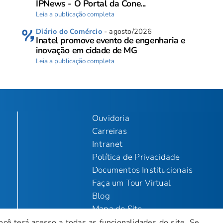
IPNews - O Portal da Cone...
Leia a publicação completa
Diário do Comércio
- agosto/2026
Inatel promove evento de engenharia e
inovação em cidade de MG
Leia a publicação completa
Ouvidoria
Carreiras
Intranet
Política de Privacidade
Documentos Institucionais
Faça um Tour Virtual
Blog
Mapa do Site
ocê terá acesso a todas as funcionalidades do site. Se