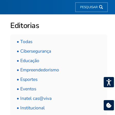
PESQUISAR
Editorias
• Todas
• Cibersegurança
• Educação
• Empreendedorismo
• Esportes
• Eventos
• Inatel cas@viva
• Institucional