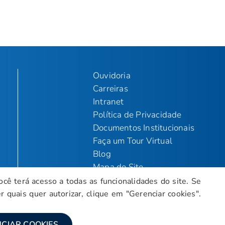
Ouvidoria
Carreiras
Intranet
Política de Privacidade
Documentos Institucionais
Faça um Tour Virtual
Blog
Mapa do Site
ocê terá acesso a todas as funcionalidades do site. Se
 quais quer autorizar, clique em "Gerenciar cookies".
Fale conosco
Encarregado da LGPD
CIAR COOKIES