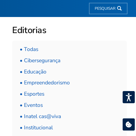
PESQUISAR
Editorias
• Todas
• Cibersegurança
• Educação
• Empreendedorismo
• Esportes
• Eventos
• Inatel cas@viva
• Institucional