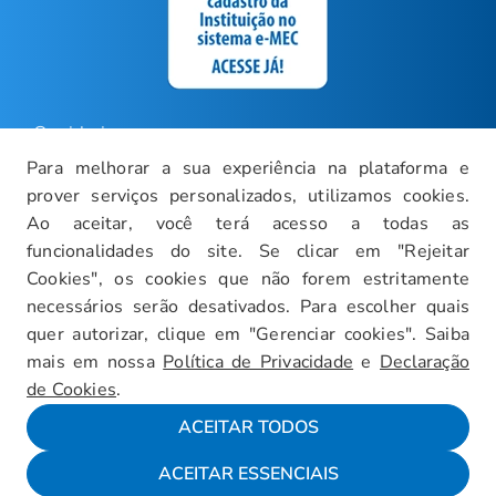
Ouvidoria
Para melhorar a sua experiência na plataforma e
Carreiras
prover serviços personalizados, utilizamos cookies.
Intranet
Ao aceitar, você terá acesso a todas as
funcionalidades do site. Se clicar em "Rejeitar
Política de Privacidade
Cookies", os cookies que não forem estritamente
Documentos Institucionais
necessários serão desativados. Para escolher quais
Faça um Tour Virtual
quer autorizar, clique em "Gerenciar cookies". Saiba
mais em nossa
Política de Privacidade
e
Declaração
Blog
de Cookies
.
Mapa do Site
ACEITAR TODOS
ACEITAR ESSENCIAIS
Fale conosco