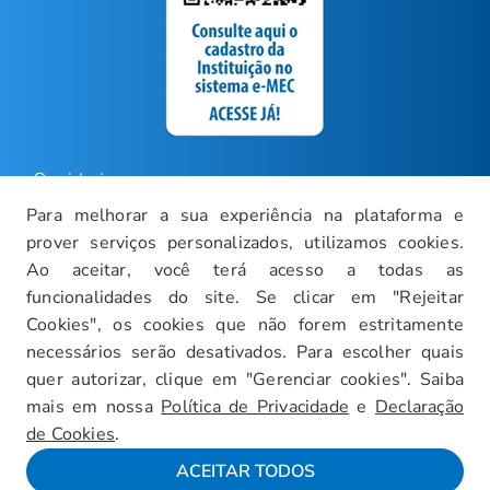
Ouvidoria
Para melhorar a sua experiência na plataforma e
Carreiras
prover serviços personalizados, utilizamos cookies.
Intranet
Ao aceitar, você terá acesso a todas as
funcionalidades do site. Se clicar em "Rejeitar
Política de Privacidade
Cookies", os cookies que não forem estritamente
Documentos Institucionais
necessários serão desativados. Para escolher quais
Faça um Tour Virtual
quer autorizar, clique em "Gerenciar cookies". Saiba
mais em nossa
Política de Privacidade
e
Declaração
Blog
de Cookies
.
Mapa do Site
ACEITAR TODOS