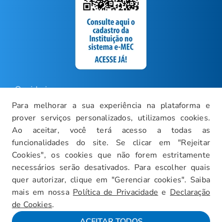
Ouvidoria
Para melhorar a sua experiência na plataforma e
Carreiras
prover serviços personalizados, utilizamos cookies.
Intranet
Ao aceitar, você terá acesso a todas as
funcionalidades do site. Se clicar em "Rejeitar
Política de Privacidade
Cookies", os cookies que não forem estritamente
Documentos Institucionais
necessários serão desativados. Para escolher quais
Faça um Tour Virtual
quer autorizar, clique em "Gerenciar cookies". Saiba
mais em nossa
Política de Privacidade
e
Declaração
Blog
de Cookies
.
Mapa do Site
ACEITAR TODOS