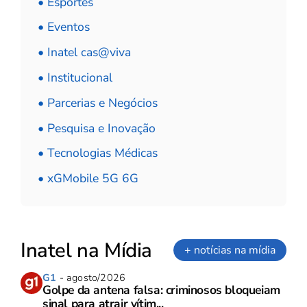
• Esportes
• Eventos
• Inatel cas@viva
• Institucional
• Parcerias e Negócios
• Pesquisa e Inovação
• Tecnologias Médicas
• xGMobile 5G 6G
Inatel na Mídia
+ notícias na mídia
G1
- agosto/2026
Golpe da antena falsa: criminosos bloqueiam
sinal para atrair vítim...