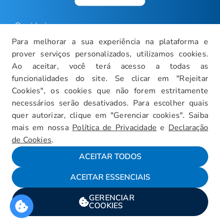
Ouvidoria
Para melhorar a sua experiência na plataforma e
Carreiras
prover serviços personalizados, utilizamos cookies.
Intranet
Ao aceitar, você terá acesso a todas as
funcionalidades do site. Se clicar em "Rejeitar
Política de Privacidade
Cookies", os cookies que não forem estritamente
Documentos Institucionais
necessários serão desativados. Para escolher quais
Faça um Tour Virtual
quer autorizar, clique em "Gerenciar cookies". Saiba
mais em nossa
Política de Privacidade
e
Declaração
Blog
de Cookies
.
Mapa do Site
ACEITAR TODOS
ACEITAR ESSENCIAIS
Fale conosco
GERENCIAR
Encarregado da LGPD
COOKIES