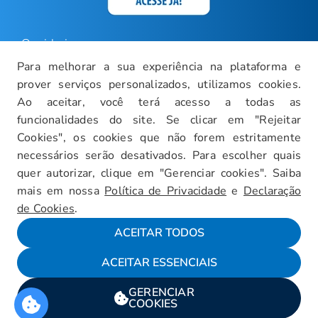
Ouvidoria
Para melhorar a sua experiência na plataforma e
Carreiras
prover serviços personalizados, utilizamos cookies.
Intranet
Ao aceitar, você terá acesso a todas as
Política de Privacidade
funcionalidades do site. Se clicar em "Rejeitar
Cookies", os cookies que não forem estritamente
Documentos Institucionais
necessários serão desativados. Para escolher quais
Faça um Tour Virtual
quer autorizar, clique em "Gerenciar cookies". Saiba
mais em nossa
Política de Privacidade
e
Declaração
Blog
de Cookies
.
Mapa do Site
ACEITAR TODOS
ACEITAR ESSENCIAIS
Fale conosco
GERENCIAR
Encarregado da LGPD
COOKIES