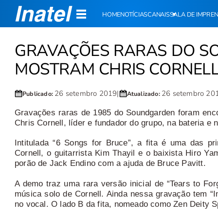
HOME
NOTÍCIAS
CANAIS
SALA DE IMPRE
GRAVAÇÕES RARAS DO S
MOSTRAM CHRIS CORNELL
26 setembro 2019
|
26 setembro 20
Publicado:
Atualizado:
Gravações raras de 1985 do Soundgarden foram encon
Chris Cornell, líder e fundador do grupo, na bateria e 
Intitulada “6 Songs for Bruce”, a fita é uma das 
Cornell, o guitarrista Kim Thayil e o baixista Hiro 
porão de Jack Endino com a ajuda de Bruce Pavitt.
A demo traz uma rara versão inicial de “Tears to F
música solo de Cornell. Ainda nessa gravação tem “I
no vocal. O lado B da fita, nomeado como Zen Deity 