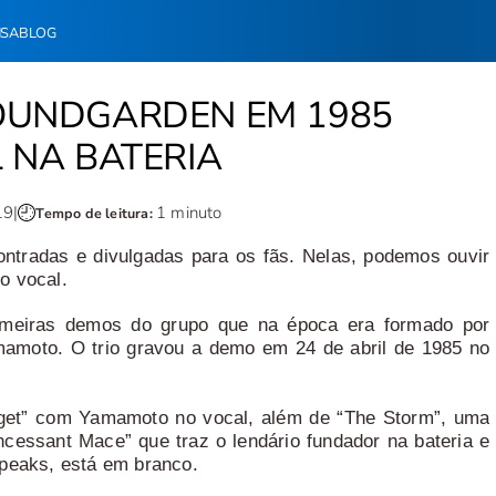
NSA
BLOG
OUNDGARDEN EM 1985
 NA BATERIA
19
|
1 minuto
Tempo de leitura:
tradas e divulgadas para os fãs. Nelas, podemos ouvir
no vocal.
primeiras demos do grupo que na época era formado por
Yamamoto. O trio gravou a demo em 24 de abril de 1985 no
orget” com Yamamoto no vocal, além de “The Storm”, uma
ncessant Mace” que traz o lendário fundador na bateria e
Speaks, está em branco.