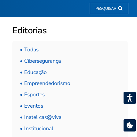
PESQUISAR
Editorias
• Todas
• Cibersegurança
• Educação
• Empreendedorismo
• Esportes
• Eventos
• Inatel cas@viva
• Institucional