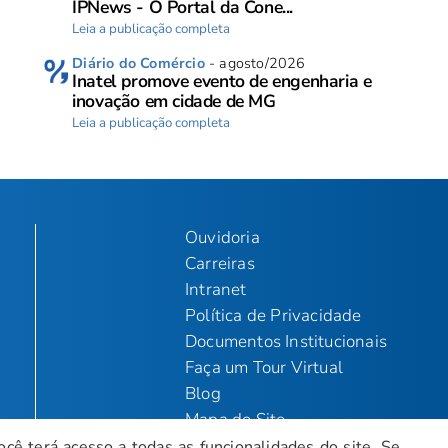
IPNews - O Portal da Cone...
Leia a publicação completa
Diário do Comércio
- agosto/2026
Inatel promove evento de engenharia e
inovação em cidade de MG
Leia a publicação completa
Ouvidoria
Carreiras
Intranet
Política de Privacidade
Documentos Institucionais
Faça um Tour Virtual
Blog
Mapa do Site
ocê terá acesso a todas as funcionalidades do site. Se