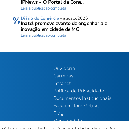
IPNews - O Portal da Cone...
Leia a publicação completa
Diário do Comércio
- agosto/2026
Inatel promove evento de engenharia e
inovação em cidade de MG
Leia a publicação completa
Ouvidoria
Carreiras
Intranet
Política de Privacidade
Documentos Institucionais
Faça um Tour Virtual
Blog
Mapa do Site
ocê terá acesso a todas as funcionalidades do site. Se