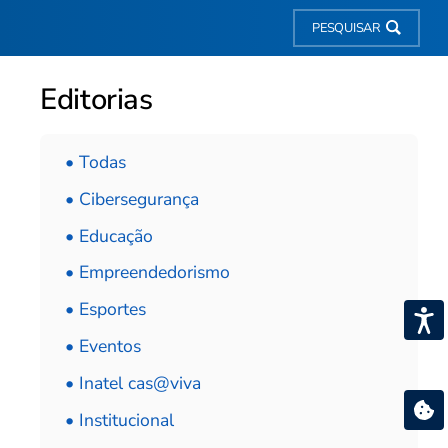
PESQUISAR
Editorias
• Todas
• Cibersegurança
• Educação
• Empreendedorismo
• Esportes
• Eventos
• Inatel cas@viva
• Institucional