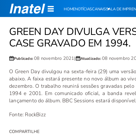
HOME
NOTÍCIAS
CANAIS
SALA DE IMPRE
GREEN DAY DIVULGA VERS
CASE GRAVADO EM 1994.
08 novembro 2021
|
08 novembro 2
Publicado:
Atualizado:
O Green Day divulgou na sexta-feira (29) uma versão
abaixo. A faixa estará presente no novo álbum ao vi
dezembro. O trabalho reunirá sessões gravadas pelo 
1994 e 2001. Em comunicado oficial, a banda reve
lançamento do álbum. BBC Sessions estará disponível 
Fonte: RockBizz
COMPARTILHE