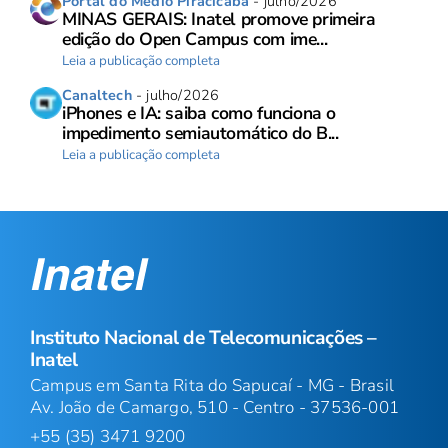
Portal do Medio Piracicaba
- julho/2026
MINAS GERAIS: Inatel promove primeira
edição do Open Campus com ime...
Leia a publicação completa
Canaltech
- julho/2026
iPhones e IA: saiba como funciona o
impedimento semiautomático do B...
Leia a publicação completa
Instituto Nacional de Telecomunicações –
Inatel
Campus em Santa Rita do Sapucaí - MG - Brasil
Av. João de Camargo, 510 - Centro - 37536-001
+55 (35) 3471 9200