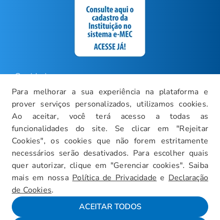
Ouvidoria
Para melhorar a sua experiência na plataforma e
Carreiras
prover serviços personalizados, utilizamos cookies.
Intranet
Ao aceitar, você terá acesso a todas as
funcionalidades do site. Se clicar em "Rejeitar
Política de Privacidade
Cookies", os cookies que não forem estritamente
Documentos Institucionais
necessários serão desativados. Para escolher quais
Faça um Tour Virtual
quer autorizar, clique em "Gerenciar cookies". Saiba
mais em nossa
Política de Privacidade
e
Declaração
Blog
de Cookies
.
Mapa do Site
ACEITAR TODOS