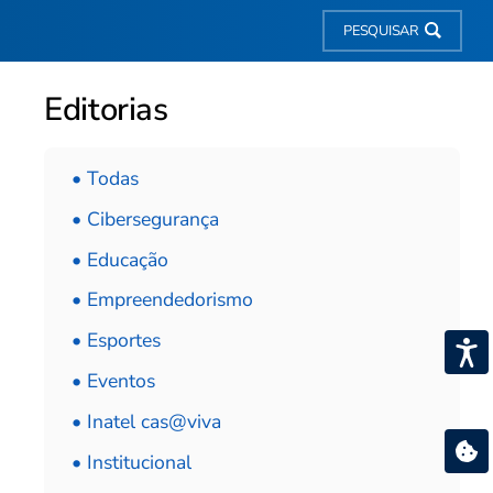
PESQUISAR
Editorias
• Todas
• Cibersegurança
• Educação
• Empreendedorismo
• Esportes
• Eventos
• Inatel cas@viva
• Institucional