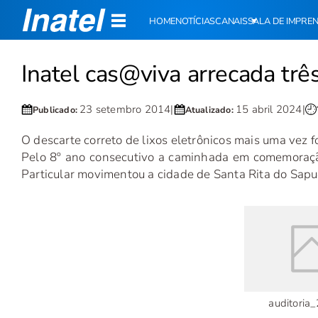
HOME
NOTÍCIAS
CANAIS
SALA DE IMPRE
Inatel cas@viva arrecada três
23 setembro 2014
|
15 abril 2024
|
Publicado:
Atualizado:
O descarte correto de lixos eletrônicos mais uma vez 
Pelo 8º ano consecutivo a caminhada em comemoração
Particular movimentou a cidade de Santa Rita do Sapu
auditoria