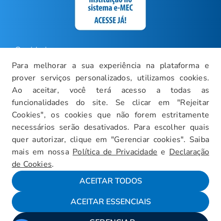
Ouvidoria
Para melhorar a sua experiência na plataforma e
Carreiras
prover serviços personalizados, utilizamos cookies.
Intranet
Ao aceitar, você terá acesso a todas as
funcionalidades do site. Se clicar em "Rejeitar
Política de Privacidade
Cookies", os cookies que não forem estritamente
Documentos Institucionais
necessários serão desativados. Para escolher quais
Faça um Tour Virtual
quer autorizar, clique em "Gerenciar cookies". Saiba
mais em nossa
Política de Privacidade
e
Declaração
Blog
de Cookies
.
Mapa do Site
ACEITAR TODOS
ACEITAR ESSENCIAIS
Fale conosco