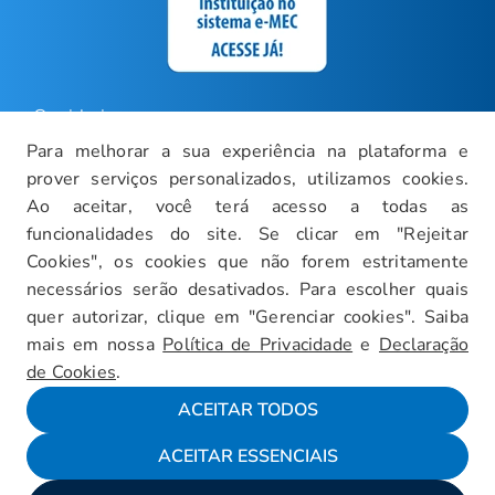
Ouvidoria
Para melhorar a sua experiência na plataforma e
Carreiras
prover serviços personalizados, utilizamos cookies.
Intranet
Ao aceitar, você terá acesso a todas as
funcionalidades do site. Se clicar em "Rejeitar
Política de Privacidade
Cookies", os cookies que não forem estritamente
Documentos Institucionais
necessários serão desativados. Para escolher quais
Faça um Tour Virtual
quer autorizar, clique em "Gerenciar cookies". Saiba
mais em nossa
Política de Privacidade
e
Declaração
Blog
de Cookies
.
Mapa do Site
ACEITAR TODOS
ACEITAR ESSENCIAIS
Fale conosco