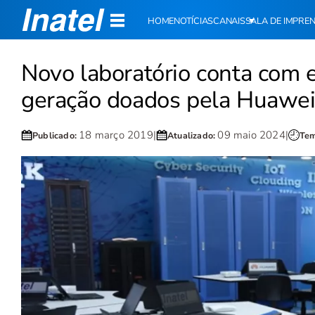
HOME
NOTÍCIAS
CANAIS
SALA DE IMPRE
Novo laboratório conta com 
geração doados pela Huawe
18 março 2019
|
09 maio 2024
|
Publicado:
Atualizado:
Tem