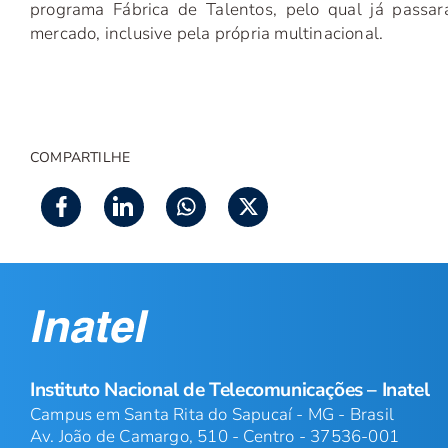
programa Fábrica de Talentos, pelo qual já passa
mercado, inclusive pela própria multinacional.
COMPARTILHE
Instituto Nacional de Telecomunicações – Inatel
Campus em Santa Rita do Sapucaí - MG - Brasil
Av. João de Camargo, 510 - Centro - 37536-001