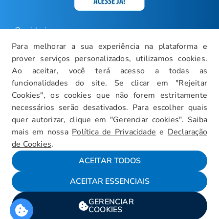
Ouvidoria
Para melhorar a sua experiência na plataforma e
Carreiras
prover serviços personalizados, utilizamos cookies.
Intranet
Ao aceitar, você terá acesso a todas as
funcionalidades do site. Se clicar em "Rejeitar
Política de Privacidade
Cookies", os cookies que não forem estritamente
Documentos Institucionais
necessários serão desativados. Para escolher quais
Faça um Tour Virtual
quer autorizar, clique em "Gerenciar cookies". Saiba
mais em nossa
Política de Privacidade
e
Declaração
Blog
de Cookies
.
Mapa do Site
ACEITAR TODOS
ACEITAR ESSENCIAIS
Fale conosco
GERENCIAR
Encarregado da LGPD
COOKIES