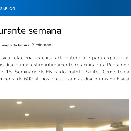
NSA
BLOG
durante semana
2 minutos
Tempo de leitura:
ísica relaciona as coisas da natureza e para explicar as
as disciplinas estão intimamente relacionadas. Pensando
, o 18º Seminário de Física do Inatel – Sefitel. Com o tema
m cerca de 600 alunos que cursam as disciplinas de Física