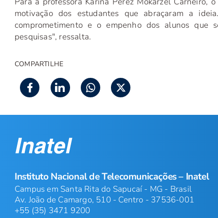
Para a professora Karina Perez Mokarzel Carneiro, o 
motivação dos estudantes que abraçaram a ideia
comprometimento e o empenho dos alunos que s
pesquisas", ressalta.
COMPARTILHE
Instituto Nacional de Telecomunicações – Inatel
Campus em Santa Rita do Sapucaí - MG - Brasil
Av. João de Camargo, 510 - Centro - 37536-001
+55 (35) 3471 9200