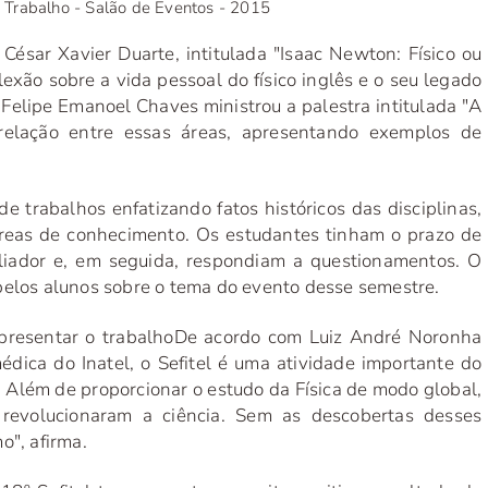
de Trabalho - Salão de Eventos - 2015
 César Xavier Duarte, intitulada "Isaac Newton: Físico ou
exão sobre a vida pessoal do físico inglês e o seu legado
 Felipe Emanoel Chaves ministrou a palestra intitulada "A
-relação entre essas áreas, apresentando exemplos de
e trabalhos enfatizando fatos históricos das disciplinas,
áreas de conhecimento. Os estudantes tinham o prazo de
liador e, em seguida, respondiam a questionamentos. O
pelos alunos sobre o tema do evento desse semestre.
presentar o trabalho
De acordo com Luiz André Noronha
édica do Inatel, o Sefitel é uma atividade importante do
va. Além de proporcionar o estudo da Física de modo global,
revolucionaram a ciência. Sem as descobertas desses
o", afirma.