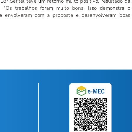
18º Sefitel teve um retorno muito positivo, resultado da
. "Os trabalhos foram muito bons. Isso demonstra o
e envolveram com a proposta e desenvolveram boas