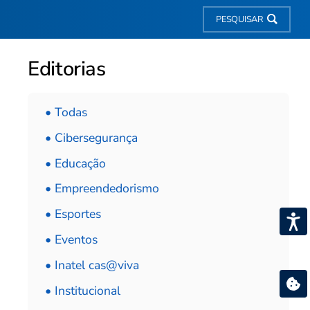
PESQUISAR
Editorias
• Todas
• Cibersegurança
• Educação
• Empreendedorismo
• Esportes
• Eventos
• Inatel cas@viva
• Institucional