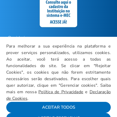
Ouvidoria
Para melhorar a sua experiência na plataforma e
Carreiras
prover serviços personalizados, utilizamos cookies.
Intranet
Ao aceitar, você terá acesso a todas as
funcionalidades do site. Se clicar em "Rejeitar
Política de Privacidade
Cookies", os cookies que não forem estritamente
Documentos Institucionais
necessários serão desativados. Para escolher quais
Faça um Tour Virtual
quer autorizar, clique em "Gerenciar cookies". Saiba
mais em nossa
Política de Privacidade
e
Declaração
Blog
de Cookies
.
Mapa do Site
ACEITAR TODOS