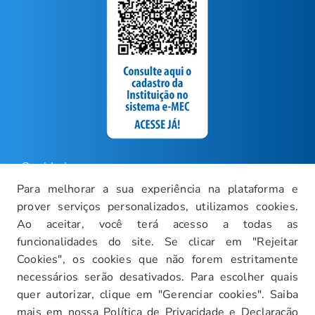
Ouvidoria
Para melhorar a sua experiência na plataforma e
Carreiras
prover serviços personalizados, utilizamos cookies.
Intranet
Ao aceitar, você terá acesso a todas as
funcionalidades do site. Se clicar em "Rejeitar
Política de Privacidade
Cookies", os cookies que não forem estritamente
Documentos Institucionais
necessários serão desativados. Para escolher quais
Faça um Tour Virtual
quer autorizar, clique em "Gerenciar cookies". Saiba
mais em nossa
Política de Privacidade
e
Declaração