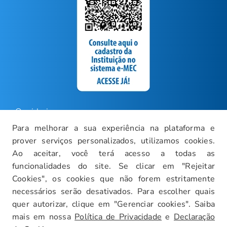
Ouvidoria
Para melhorar a sua experiência na plataforma e
Carreiras
prover serviços personalizados, utilizamos cookies.
Intranet
Ao aceitar, você terá acesso a todas as
funcionalidades do site. Se clicar em "Rejeitar
Política de Privacidade
Cookies", os cookies que não forem estritamente
Documentos Institucionais
necessários serão desativados. Para escolher quais
Faça um Tour Virtual
quer autorizar, clique em "Gerenciar cookies". Saiba
mais em nossa
Política de Privacidade
e
Declaração
Blog