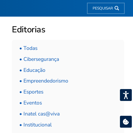
PESQUISAR
Editorias
• Todas
• Cibersegurança
• Educação
• Empreendedorismo
• Esportes
• Eventos
• Inatel cas@viva
• Institucional