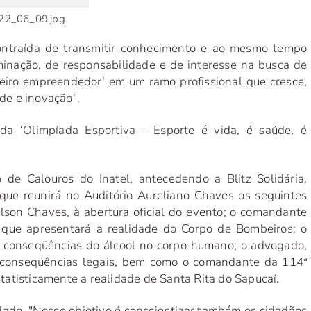
_22_06_09.jpg
ontraída de transmitir conhecimento e ao mesmo tempo
inação, de responsabilidade e de interesse na busca de
eiro empreendedor' em um ramo profissional que cresce,
ade e inovação".
da ‘Olimpíada Esportiva - Esporte é vida, é saúde, é
e Calouros do Inatel, antecedendo a Blitz Solidária,
 que reunirá no Auditório Aureliano Chaves os seguintes
ilson Chaves, à abertura oficial do evento; o comandante
 que apresentará a realidade do Corpo de Bombeiros; o
e conseqüências do álcool no corpo humano; o advogado,
as conseqüências legais, bem como o comandante da 114ª
atisticamente a realidade de Santa Rita do Sapucaí.
dade. "Nosso objetivo é conscientizar também os cidadãos