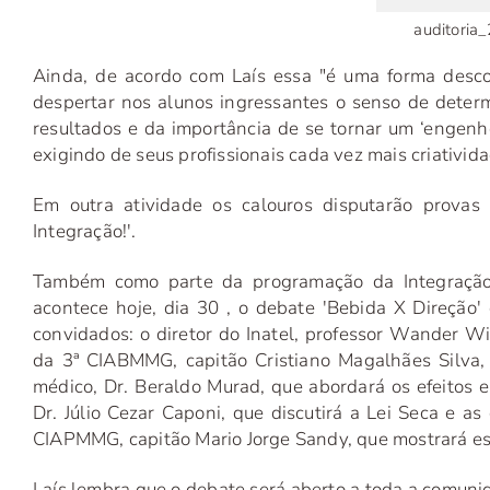
auditoria
Ainda, de acordo com Laís essa "é uma forma desc
despertar nos alunos ingressantes o senso de determ
resultados e da importância de se tornar um ‘engenh
exigindo de seus profissionais cada vez mais criativid
Em outra atividade os calouros disputarão provas 
Integração!'.
Também como parte da programação da Integração d
acontece hoje, dia 30 , o debate 'Bebida X Direção'
convidados: o diretor do Inatel, professor Wander W
da 3ª CIABMMG, capitão Cristiano Magalhães Silva,
médico, Dr. Beraldo Murad, que abordará os efeitos 
Dr. Júlio Cezar Caponi, que discutirá a Lei Seca e 
CIAPMMG, capitão Mario Jorge Sandy, que mostrará est
Laís lembra que o debate será aberto a toda a comuni