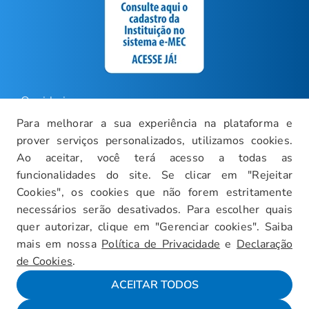
Ouvidoria
Para melhorar a sua experiência na plataforma e
Carreiras
prover serviços personalizados, utilizamos cookies.
Intranet
Ao aceitar, você terá acesso a todas as
funcionalidades do site. Se clicar em "Rejeitar
Política de Privacidade
Cookies", os cookies que não forem estritamente
Documentos Institucionais
necessários serão desativados. Para escolher quais
Faça um Tour Virtual
quer autorizar, clique em "Gerenciar cookies". Saiba
mais em nossa
Política de Privacidade
e
Declaração
Blog
de Cookies
.
Mapa do Site
ACEITAR TODOS