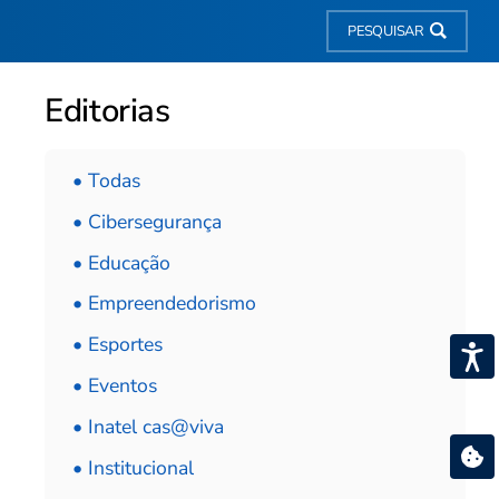
PESQUISAR
Editorias
• Todas
• Cibersegurança
• Educação
• Empreendedorismo
• Esportes
• Eventos
• Inatel cas@viva
• Institucional