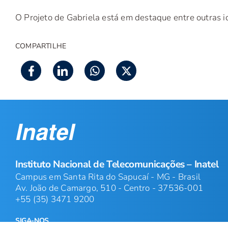
O Projeto de Gabriela está em destaque entre outras id
COMPARTILHE
Instituto Nacional de Telecomunicações – Inatel
Campus em Santa Rita do Sapucaí - MG - Brasil
Av. João de Camargo, 510 - Centro - 37536-001
+55 (35) 3471 9200
SIGA-NOS