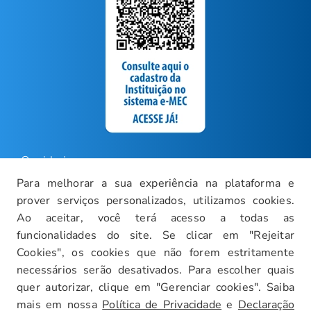
Ouvidoria
Para melhorar a sua experiência na plataforma e
Carreiras
prover serviços personalizados, utilizamos cookies.
Intranet
Ao aceitar, você terá acesso a todas as
funcionalidades do site. Se clicar em "Rejeitar
Política de Privacidade
Cookies", os cookies que não forem estritamente
Documentos Institucionais
necessários serão desativados. Para escolher quais
Faça um Tour Virtual
quer autorizar, clique em "Gerenciar cookies". Saiba
mais em nossa
Política de Privacidade
e
Declaração
Blog