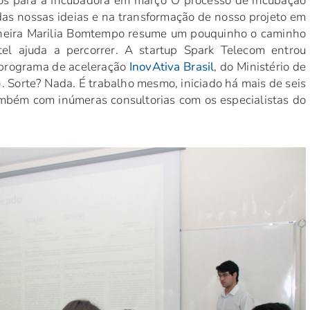
os para a Incubadora em março
"O processo de incubação
das nossas ideias e na transformação de nosso projeto em
heira Marilia Bomtempo resume um pouquinho o caminho
l ajuda a percorrer. A startup Spark Telecom entrou
o programa de aceleração
InovAtiva Brasil
, do Ministério de
. Sorte? Nada. É trabalho mesmo, iniciado há mais de seis
mbém com inúmeras consultorias com os especialistas do