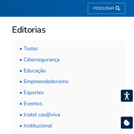
PESQUISAR
Editorias
• Todas
• Cibersegurança
• Educação
• Empreendedorismo
• Esportes
• Eventos
• Inatel cas@viva
• Institucional