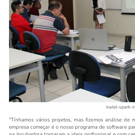
inatel-spark-
"Tínhamos vários projetos, mas fizemos análise de
empresa começar é o nosso programa de software para
na Incubadora tornaram a ideia profissional e com ce