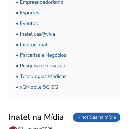
• Empreendedorismo
• Esportes
• Eventos
• Inatel cas@viva
• Institucional
• Parcerias e Negócios
• Pesquisa e Inovação
• Tecnologias Médicas
• xGMobile 5G 6G
Inatel na Mídia
+ notícias na mídia
G1
- agosto/2026