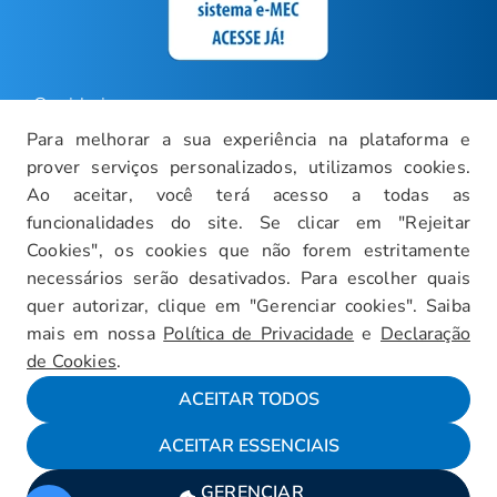
Ouvidoria
Para melhorar a sua experiência na plataforma e
Carreiras
prover serviços personalizados, utilizamos cookies.
Intranet
Ao aceitar, você terá acesso a todas as
funcionalidades do site. Se clicar em "Rejeitar
Política de Privacidade
Cookies", os cookies que não forem estritamente
Documentos Institucionais
necessários serão desativados. Para escolher quais
Faça um Tour Virtual
quer autorizar, clique em "Gerenciar cookies". Saiba
mais em nossa
Política de Privacidade
e
Declaração
Blog
de Cookies
.
Mapa do Site
ACEITAR TODOS
ACEITAR ESSENCIAIS
Fale conosco
GERENCIAR