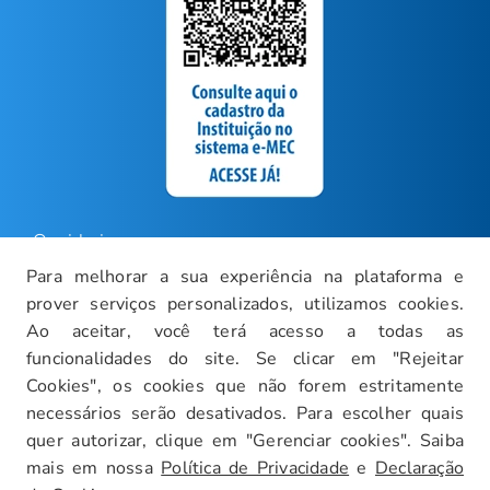
Ouvidoria
Para melhorar a sua experiência na plataforma e
Carreiras
prover serviços personalizados, utilizamos cookies.
Intranet
Ao aceitar, você terá acesso a todas as
funcionalidades do site. Se clicar em "Rejeitar
Política de Privacidade
Cookies", os cookies que não forem estritamente
Documentos Institucionais
necessários serão desativados. Para escolher quais
Faça um Tour Virtual
quer autorizar, clique em "Gerenciar cookies". Saiba
mais em nossa
Política de Privacidade
e
Declaração
Blog