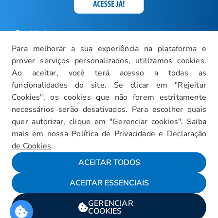
Ouvidoria
Para melhorar a sua experiência na plataforma e
Carreiras
prover serviços personalizados, utilizamos cookies.
Intranet
Ao aceitar, você terá acesso a todas as
funcionalidades do site. Se clicar em "Rejeitar
Política de Privacidade
Cookies", os cookies que não forem estritamente
Documentos Institucionais
necessários serão desativados. Para escolher quais
Faça um Tour Virtual
quer autorizar, clique em "Gerenciar cookies". Saiba
mais em nossa
Política de Privacidade
e
Declaração
Blog
de Cookies
.
Mapa do Site
ACEITAR TODOS
ACEITAR ESSENCIAIS
Fale conosco
GERENCIAR
Encarregado da LGPD
COOKIES