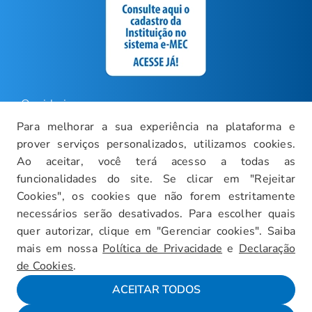
Ouvidoria
Para melhorar a sua experiência na plataforma e
Carreiras
prover serviços personalizados, utilizamos cookies.
Intranet
Ao aceitar, você terá acesso a todas as
funcionalidades do site. Se clicar em "Rejeitar
Política de Privacidade
Cookies", os cookies que não forem estritamente
Documentos Institucionais
necessários serão desativados. Para escolher quais
Faça um Tour Virtual
quer autorizar, clique em "Gerenciar cookies". Saiba
mais em nossa
Política de Privacidade
e
Declaração
Blog
de Cookies
.
Mapa do Site
ACEITAR TODOS