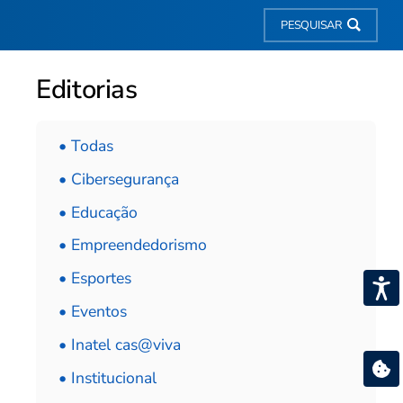
PESQUISAR
Editorias
• Todas
• Cibersegurança
• Educação
• Empreendedorismo
• Esportes
• Eventos
• Inatel cas@viva
• Institucional