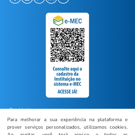
Ouvidoria
Para melhorar a sua experiência na plataforma e
Carreiras
prover serviços personalizados, utilizamos cookies.
Intranet
Ao aceitar, você terá acesso a todas as