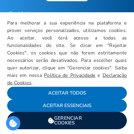
Ouvidoria
Para melhorar a sua experiência na plataforma e
Carreiras
prover serviços personalizados, utilizamos cookies.
Intranet
Ao aceitar, você terá acesso a todas as
funcionalidades do site. Se clicar em "Rejeitar
Política de Privacidade
Cookies", os cookies que não forem estritamente
Documentos Institucionais
necessários serão desativados. Para escolher quais
Faça um Tour Virtual
quer autorizar, clique em "Gerenciar cookies". Saiba
mais em nossa
Política de Privacidade
e
Declaração
Blog
de Cookies
.
Mapa do Site
ACEITAR TODOS
ACEITAR ESSENCIAIS
Fale conosco
GERENCIAR
Encarregado da LGPD
COOKIES