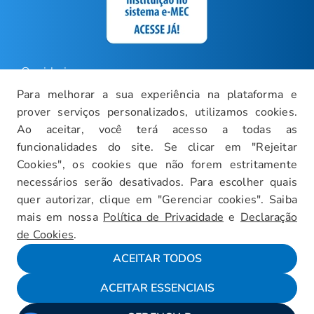
Ouvidoria
Para melhorar a sua experiência na plataforma e
Carreiras
prover serviços personalizados, utilizamos cookies.
Intranet
Ao aceitar, você terá acesso a todas as
funcionalidades do site. Se clicar em "Rejeitar
Política de Privacidade
Cookies", os cookies que não forem estritamente
Documentos Institucionais
necessários serão desativados. Para escolher quais
Faça um Tour Virtual
quer autorizar, clique em "Gerenciar cookies". Saiba
mais em nossa
Política de Privacidade
e
Declaração
Blog
de Cookies
.
Mapa do Site
ACEITAR TODOS
ACEITAR ESSENCIAIS
Fale conosco